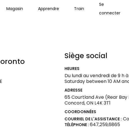
Se
Magasin
Apprendre
Train
connecter
Siège social
Toronto
HEURES
Du lundi au vendredi de 9 h à
NE
Saturday between 10 AM an
ADRESSE
65 Courtland Ave (Rear Bay
Concord, ON L4K 3T1
COORDONNÉES
Cou
COURRIEL DE L'ASSISTANCE :
647,259,6865
TÉLÉPHONE :