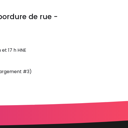
ordure de rue -
 et 17 h HNE
hargement #3)