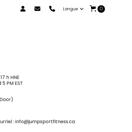



Langue
0
 17 h HNE
d 5 PM EST
 Door)
rriel : info@jumpsportfitness.ca