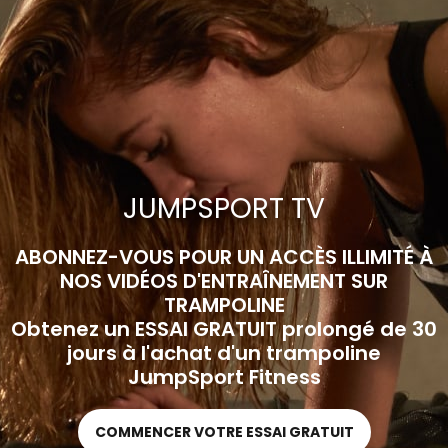
JUMPSPORT TV
ABONNEZ-VOUS POUR UN ACCÈS ILLIMITÉ À
NOS VIDÉOS D'ENTRAÎNEMENT SUR
TRAMPOLINE
Obtenez un ESSAI GRATUIT prolongé de 30
jours à l'achat d'un trampoline
JumpSport Fitness
COMMENCER VOTRE ESSAI GRATUIT