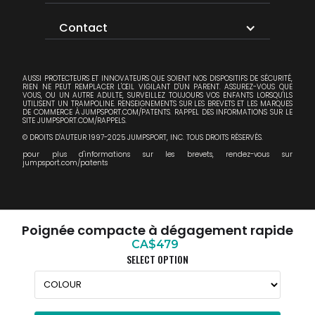
Contact
AUSSI PROTECTEURS ET INNOVATEURS QUE SOIENT NOS DISPOSITIFS DE SÉCURITÉ,
RIEN NE PEUT REMPLACER L'ŒIL VIGILANT D'UN PARENT. ASSUREZ-VOUS QUE
VOUS, OU UN AUTRE ADULTE, SURVEILLEZ TOUJOURS VOS ENFANTS LORSQU'ILS
UTILISENT UN TRAMPOLINE. RENSEIGNEMENTS SUR LES BREVETS ET LES MARQUES
DE COMMERCE À JUMPSPORT.COM/PATENTS. RAPPEL DES INFORMATIONS SUR LE
SITE JUMPSPORT.COM/RAPPELS.
© DROITS D'AUTEUR 1997-2025 JUMPSPORT, INC. TOUS DROITS RÉSERVÉS.
pour plus d'informations sur les brevets, rendez-vous sur
jumpsport.com/patents
Poignée compacte à dégagement rapide
CA$479
SELECT OPTION