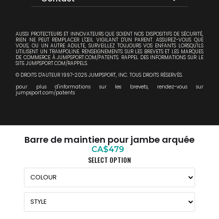
AUSSI PROTECTEURS ET INNOVATEURS QUE SOIENT NOS DISPOSITIFS DE SÉCURITÉ,
RIEN NE PEUT REMPLACER L'ŒIL VIGILANT D'UN PARENT. ASSUREZ-VOUS QUE
VOUS, OU UN AUTRE ADULTE, SURVEILLEZ TOUJOURS VOS ENFANTS LORSQU'ILS
UTILISENT UN TRAMPOLINE. RENSEIGNEMENTS SUR LES BREVETS ET LES MARQUES
DE COMMERCE À JUMPSPORT.COM/PATENTS. RAPPEL DES INFORMATIONS SUR LE
SITE JUMPSPORT.COM/RAPPELS.
© DROITS D'AUTEUR 1997-2025 JUMPSPORT, INC. TOUS DROITS RÉSERVÉS.
pour plus d'informations sur les brevets, rendez-vous sur
jumpsport.com/patents
Barre de maintien pour jambe arquée
CA$479
SELECT OPTION