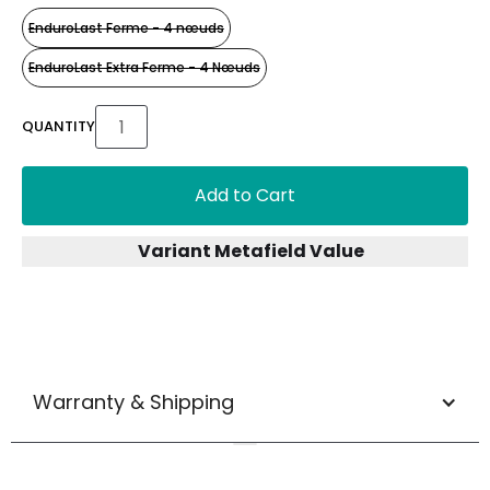
EnduroLast Ferme - 4 nœuds
EnduroLast Extra Ferme - 4 Nœuds
QUANTITY
Add to Cart
Variant Metafield Value
Warranty & Shipping