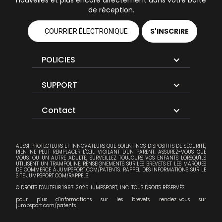
de réception.
POLICIES
SUPPORT
Contact
AUSSI PROTECTEURS ET INNOVATEURS QUE SOIENT NOS DISPOSITIFS DE SÉCURITÉ,
RIEN NE PEUT REMPLACER L'ŒIL VIGILANT D'UN PARENT. ASSUREZ-VOUS QUE
VOUS, OU UN AUTRE ADULTE, SURVEILLEZ TOUJOURS VOS ENFANTS LORSQU'ILS
UTILISENT UN TRAMPOLINE. RENSEIGNEMENTS SUR LES BREVETS ET LES MARQUES
DE COMMERCE À JUMPSPORT.COM/PATENTS. RAPPEL DES INFORMATIONS SUR LE
SITE JUMPSPORT.COM/RAPPELS.
© DROITS D'AUTEUR 1997-2025 JUMPSPORT, INC. TOUS DROITS RÉSERVÉS.
pour plus d'informations sur les brevets, rendez-vous sur
jumpsport.com/patents